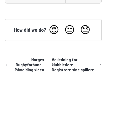
😍
😐
😓
How did we do?
Norges
Veiledning for
Rugbyforbund -
klubbledere -
Påmelding video
Registrere sine spillere