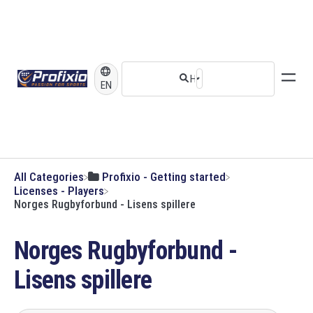
EN
All Categories
​Profixio - Getting started
​Licenses - Players
Norges Rugbyforbund - Lisens spillere
Norges Rugbyforbund -
Lisens spillere