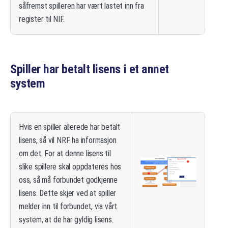
såfremst spilleren har vært lastet inn fra
register til NIF.
Spiller har betalt lisens i et annet
system
Hvis en spiller allerede har betalt
lisens, så vil NRF ha informasjon
om det. For at denne lisens til
slike spillere skal oppdateres hos
oss, så må forbundet godkjenne
lisens. Dette skjer ved at spiller
melder inn til forbundet, via vårt
system, at de har gyldig lisens.