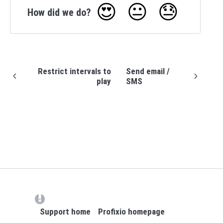
😍
😐
😓
How did we do?
Restrict intervals to
Send email /
play
SMS
(opens in a new tab)
Support home
Profixio homepage