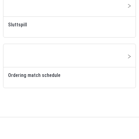
Sluttspill
Ordering match schedule
(opens in a new tab)
Contact