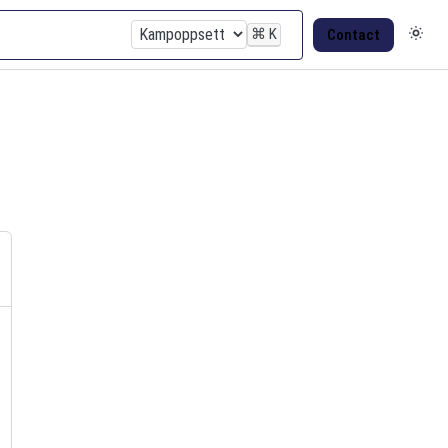
⌘
K
Contact