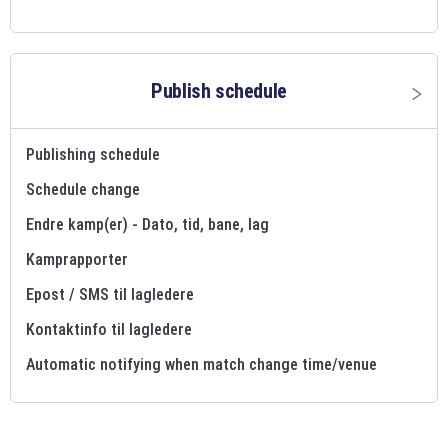
Publish schedule
Publishing schedule
Schedule change
Endre kamp(er) - Dato, tid, bane, lag
Kamprapporter
Epost / SMS til lagledere
Kontaktinfo til lagledere
Automatic notifying when match change time/venue
Endre antall serier hvert lag skal spille
Slette lag i serie som er startet