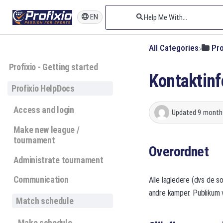
EN
All Categories
​Pr
Profixio - Getting started
Kontaktinfo
Profixio HelpDocs
Access and login
Updated
9 month
Make new league /
tournament
Overordnet
Administrate tournament
Communication
Alle lagledere (dvs de so
andre kamper. Publikum v
Match schedule
Make schedule