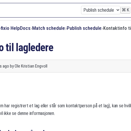
⌘
K
ofixio HelpDocs
​Match schedule
​Publish schedule
Kontaktinfo ti
 til lagledere
s ago
by
Ole Kristian Engvoll
m har registrert et lag eller står som kontaktperson på et lag), kan se hvi
il ikke se denne informasjonen.