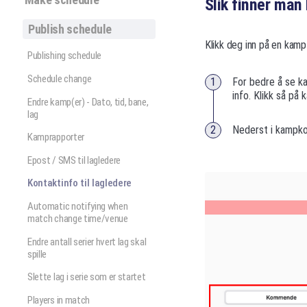
Slik finner man
Publish schedule
Klikk deg inn på en kamp
Publishing schedule
Schedule change
For bedre å se ka
info. Klikk så på
Endre kamp(er) - Dato, tid, bane,
lag
Nederst i kampkor
Kamprapporter
Epost / SMS til lagledere
Kontaktinfo til lagledere
Automatic notifying when
match change time/venue
Endre antall serier hvert lag skal
spille
Slette lag i serie som er startet
Players in match