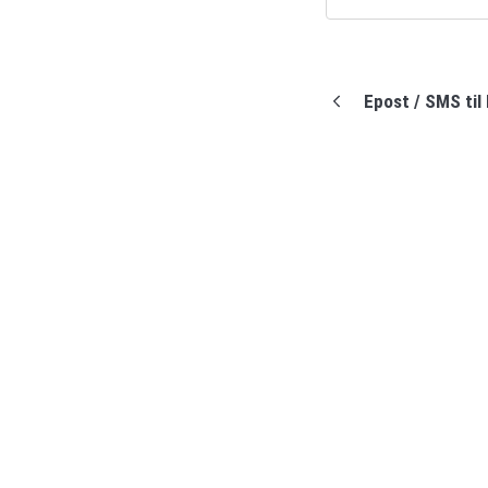
Epost / SMS til
(opens in a new tab)