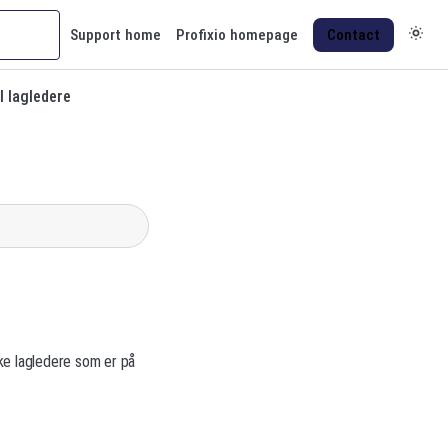
Support home
Profixio homepage
Contact
l lagledere
lke lagledere som er på