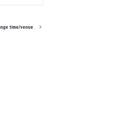
ange time/venue
Support home
Profixio homepage
Contact