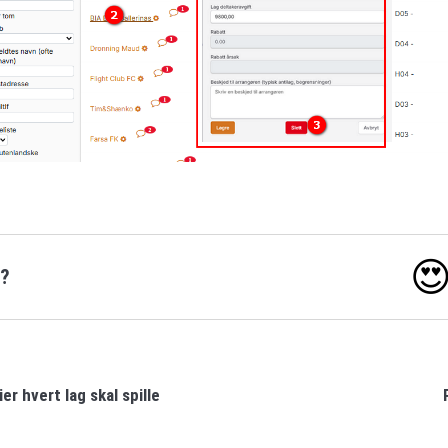

o?
er hvert lag skal spille