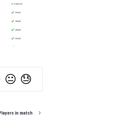

😐
😓
Players in match