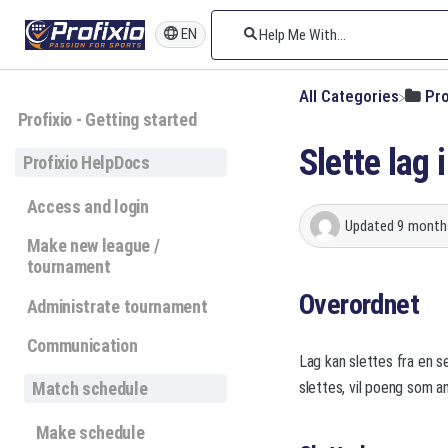
EN
All Categories
​Pr
Profixio - Getting started
Slette lag 
Profixio HelpDocs
Access and login
Updated
9 month
Make new league /
tournament
Overordnet
Administrate tournament
Communication
Lag kan slettes fra en s
slettes, vil poeng som an
Match schedule
Make schedule