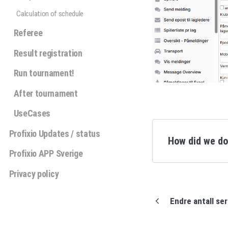
Calculation of schedule
Referee
Result registration
Run tournament!
After tournament
UseCases
Profixio Updates / status
How did we d
Profixio APP Sverige
Privacy policy
Endre antall seri