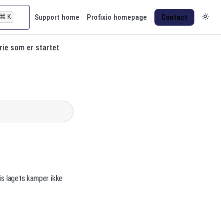
⌘
K
Support home
Profixio homepage
Contact
erie som er startet
is lagets kamper ikke