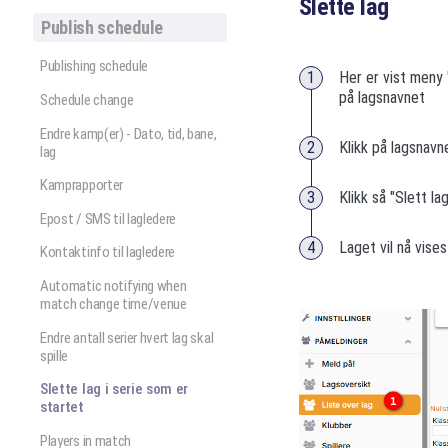
Slette lag
Publish schedule
Publishing schedule
Her er vist meny 
på lagsnavnet
Schedule change
Endre kamp(er) - Dato, tid, bane,
Klikk på lagsnavn
lag
Kamprapporter
Klikk så "Slett la
Epost / SMS til lagledere
Laget vil nå vise
Kontaktinfo til lagledere
Automatic notifying when
match change time/venue
Endre antall serier hvert lag skal
spille
Slette lag i serie som er
startet
Players in match