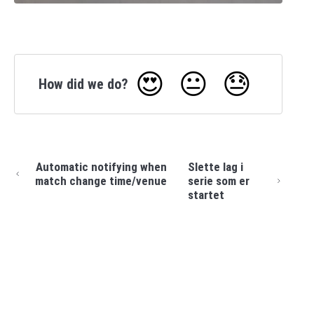
😍
😐
😓
How did we do?
Automatic notifying when
Slette lag i
match change time/venue
serie som er
startet