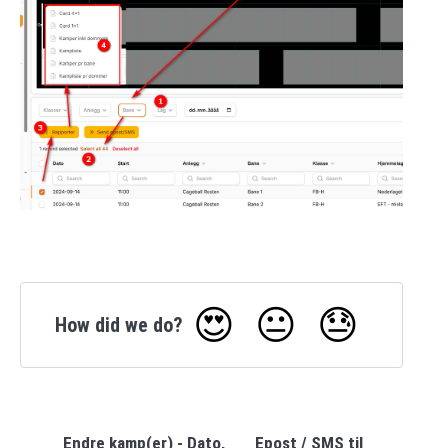
😍
😐
😓
How did we do?
Endre kamp(er) - Dato,
Epost / SMS til