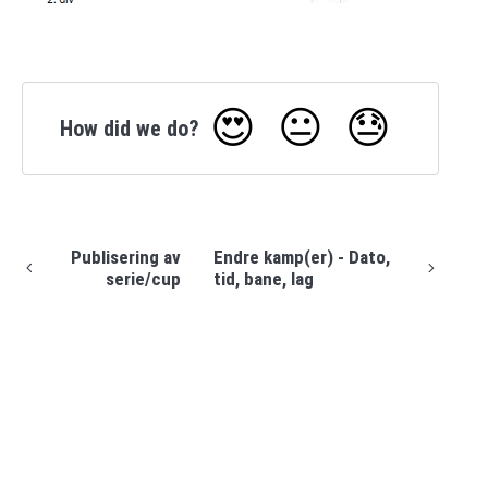
😍
😐
😓
How did we do?
Publisering av
Endre kamp(er) - Dato,
serie/cup
tid, bane, lag