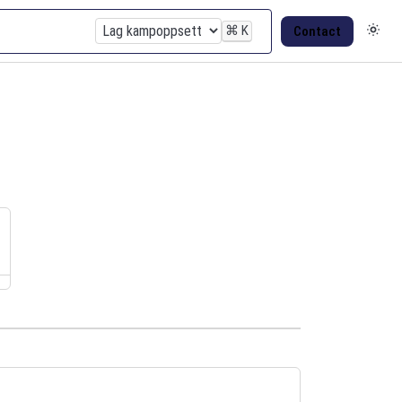
⌘
K
Contact