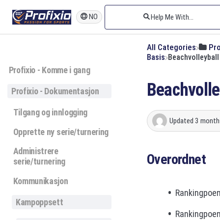
NO
All Categories
​Pr
​Basis
Beachvolleybal
Profixio - Komme i gang
Beachvoll
Profixio - Dokumentasjon
Tilgang og innlogging
Updated
3 month
Opprette ny serie/turnering
Administrere
Overordnet
serie/turnering
Kommunikasjon
Rankingpoeng
Kampoppsett
Rankingpoeng