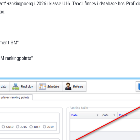
tart"-rankingpoeng i 2026 i klasse U16. Tabell finnes i database hos Profixi
io.
nament SM"
SM rankingpoints"