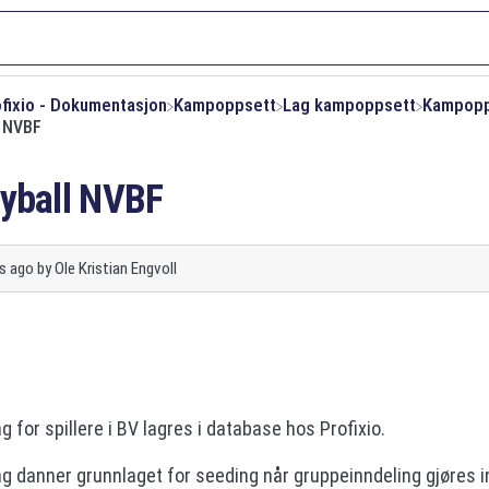
ofixio - Dokumentasjon
​Kampoppsett
​Lag kampoppsett
​Kampop
l NVBF
eyball NVBF
s ago
by
Ole Kristian Engvoll
 for spillere i BV lagres i database hos Profixio.
 danner grunnlaget for seeding når gruppeinndeling gjøres i