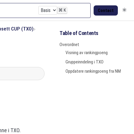
⌘
K
Contact
psett CUP (TXO)
Table of Contents
Overordnet
Visning av rankingpoeng
Gruppeinndeling i TXO
Oppdatere rankingpoeng fra NM
nne i TXO.