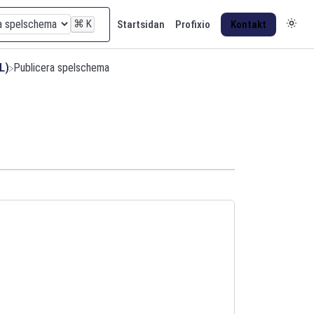
⌘
K
Startsidan
Profixio
Kontakt
L)
​Publicera spelschema