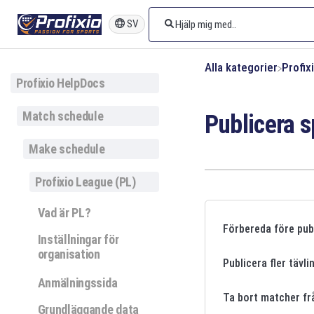
SV
Alla kategorier
​Profi
Profixio HelpDocs
Match schedule
Publicera 
Make schedule
Profixio League (PL)
Vad är PL?
Förbereda före pub
Inställningar för
organisation
Publicera fler tävl
Anmälningssida
Ta bort matcher fr
Grundläggande data