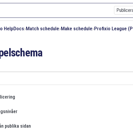
xio HelpDocs
​Match schedule
​Make schedule
​Profixio League (P
spelschema
licering
ingsnivåer
ån publika sidan