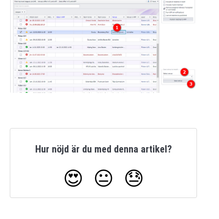
Hur nöjd är du med denna artikel?
😍
😐
😓