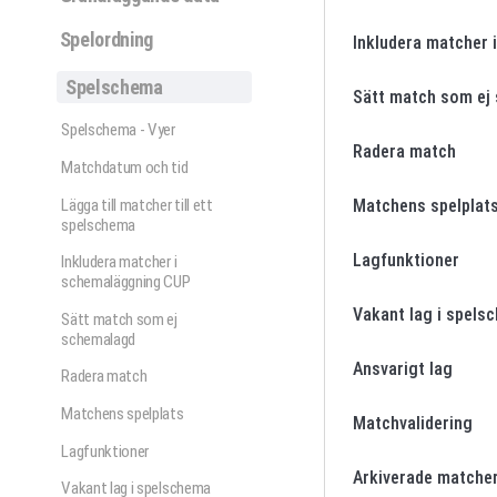
Spelordning
Inkludera matcher
Spelschema
Sätt match som ej
Spelschema - Vyer
Radera match
Matchdatum och tid
Lägga till matcher till ett
Matchens spelplat
spelschema
Lagfunktioner
Inkludera matcher i
schemaläggning CUP
Vakant lag i spels
Sätt match som ej
schemalagd
Ansvarigt lag
Radera match
Matchens spelplats
Matchvalidering
Lagfunktioner
Arkiverade matche
Vakant lag i spelschema