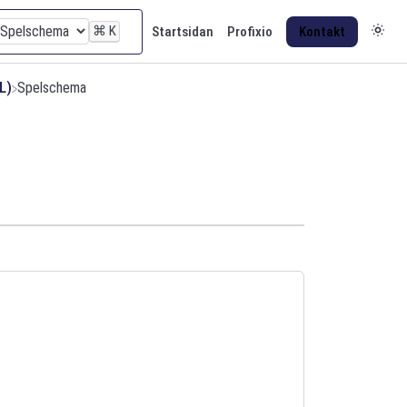
⌘
K
Startsidan
Profixio
Kontakt
L)
​Spelschema