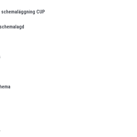
 i schemaläggning CUP
 schemalagd
s
chema
r