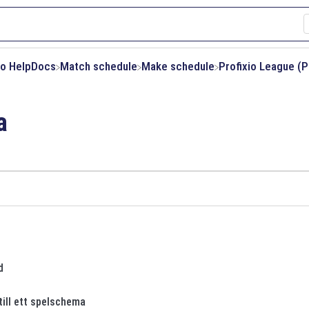
xio HelpDocs
​Match schedule
​Make schedule
​Profixio League (P
a
d
till ett spelschema