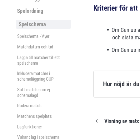
Kriterier för at
Spelordning
Spelschema
Om Genius an
Spelschema - Vyer
och sista m
Matchdatum och tid
Om Genius in
Lägga till matcher till ett
spelschema
Inkludera matcher i
schemaläggning CUP
Hur nöjd är d
Sätt match som ej
schemalagd
Radera match
Matchens spelplats
Visning av match
Lagfunktioner
Vakant lag i spelschema