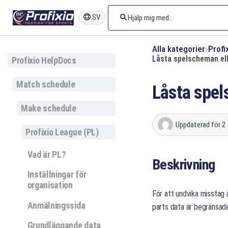
SV
Alla kategorier
​Prof
Låsta spelscheman el
Profixio HelpDocs
Match schedule
Låsta spel
Make schedule
Uppdaterad
för 2
Profixio League (PL)
Vad är PL?
Beskrivning
Inställningar för
organisation
För att undvika misstag
Anmälningssida
parts data är begränsade
Grundläggande data