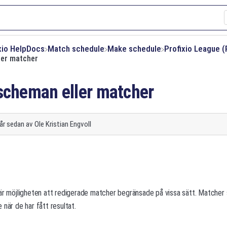
ixio HelpDocs
​Match schedule
​Make schedule
​Profixio League (
ler matcher
scheman eller matcher
 år sedan
av
Ole Kristian Engvoll
 är möjligheten att redigerade matcher begränsade på vissa sätt. Matcher
 när de har fått resultat.