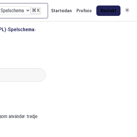
⌘
K
Startsidan
Profixio
Kontakt
PL)
​Spelschema
 som använder tredje