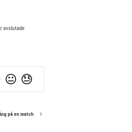
är avslutade

😐
😓
ång på en match