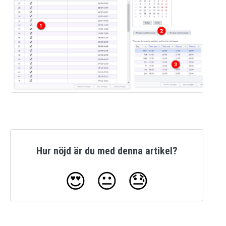
Hur nöjd är du med denna artikel?
😍
😐
😓