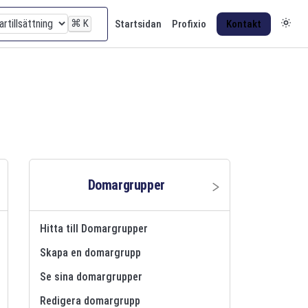
⌘
K
Startsidan
Profixio
Kontakt
Domargrupper
Hitta till Domargrupper
Skapa en domargrupp
Se sina domargrupper
Redigera domargrupp