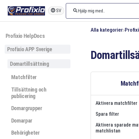
SV
Alla kategorier
​Profi
Profixio HelpDocs
Profixio APP Sverige
Domartills
Domartillsättning
Matchfilter
Matchfi
Tillsättning och
publicering
Aktivera matchfilter
Domargrupper
Spara filter
Domarpar
Aktivera sparade mat
matchlistan
Behörigheter