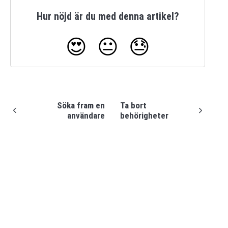
Hur nöjd är du med denna artikel?
😍
😐
😓
Söka fram en
Ta bort
användare
behörigheter