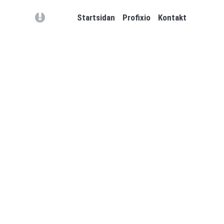
(opens in a new tab)
Startsidan
Profixio
Kontakt