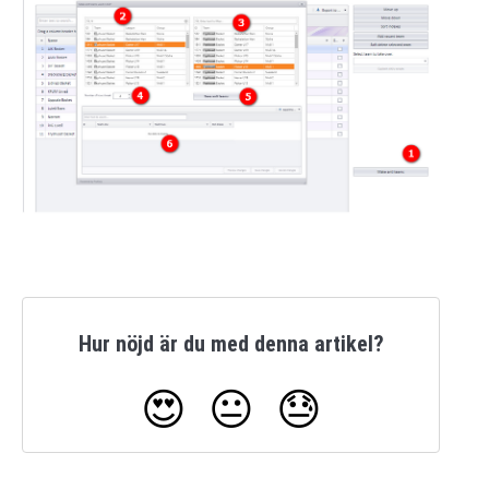
Hur nöjd är du med denna artikel?
😍
😐
😓