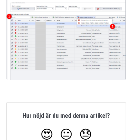
Hur nöjd är du med denna artikel?
😍
😐
😓