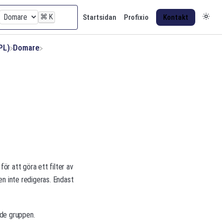
⌘
K
Startsidan
Profixio
Kontakt
PL)
​Domare
r att göra ett filter av
en inte redigeras. Endast
ade gruppen.