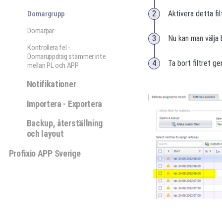
Aktivera detta fil
Domargrupp
Domarpar
Nu kan man välja 
Kontrollera fel -
Domaruppdrag stämmer inte
Ta bort filtret ge
mellan PL och APP
Notifikationer
Importera - Exportera
Backup, återställning
och layout
Profixio APP Sverige