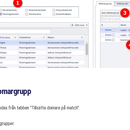
omargrupp
das från tabben "Tillsätta domare på match".
 grupper.