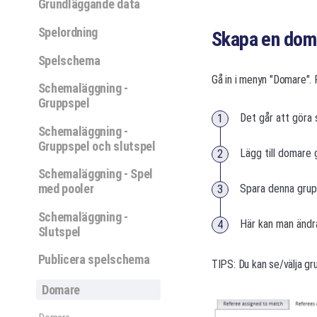
Grundläggande data
Spelordning
Skapa en dom
Spelschema
Gå in i menyn "Domare". 
Schemaläggning -
Gruppspel
Det går att göra s
Schemaläggning -
Gruppspel och slutspel
Lägg till domare
Schemaläggning - Spel
med pooler
Spara denna grup
Schemaläggning -
Här kan man ändr
Slutspel
Publicera spelschema
TIPS: Du kan se/välja g
Domare