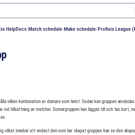
ixio HelpDocs
​Match schedule
​Make schedule
​Profixio League (
pp
lla vilken kombination av domare som helst. Sedan kan gruppen användas fö
vid tillsättning av matcher. Domargruppen kan läggas till och tas bort, m
as.
lig vilket innebär att endast den som har skapat gruppen kan se den skap