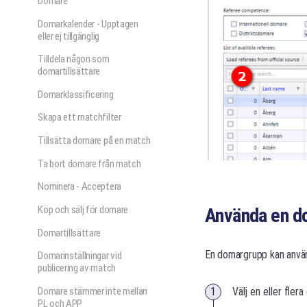
Domare
Domarkalender - Upptagen
eller ej tillgänglig
Tilldela någon som
domartillsättare
Domarklassificering
Skapa ett matchfilter
Tillsätta domare på en match
Ta bort domare från match
Nominera - Acceptera
Köp och sälj för domare
Använda en d
Domartillsättare
En domargrupp kan använ
Domarinställningar vid
publicering av match
Domare stämmer inte mellan
Välj en eller flera
PL och APP