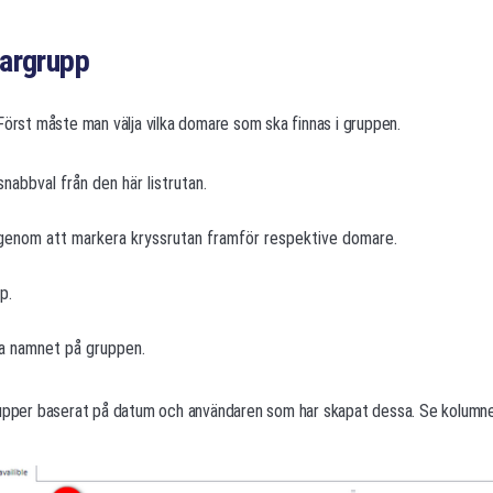
argrupp
Först måste man välja vilka domare som ska finnas i gruppen.
nabbval från den här listrutan.
 genom att markera kryssrutan framför respektive domare.
p.
a namnet på gruppen.
rupper baserat på datum och användaren som har skapat dessa. Se kolumner