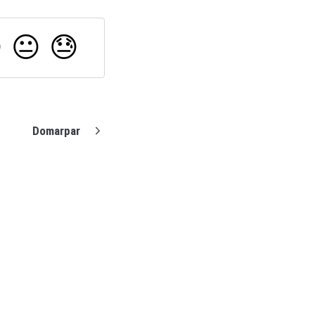

😐
😓
Domarpar