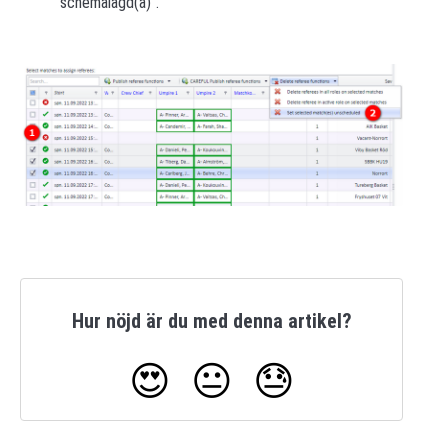
schemalagd(a)".
Hur nöjd är du med denna artikel?
😍
😐
😓