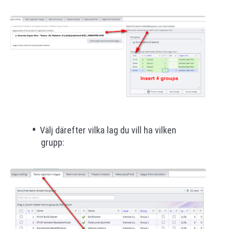
Välj därefter vilka lag du vill ha vilken
grupp: