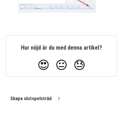
Hur nöjd är du med denna artikel?
😍
😐
😓
Skapa slutspelsträd