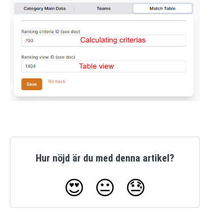
Hur nöjd är du med denna artikel?
😍
😐
😓