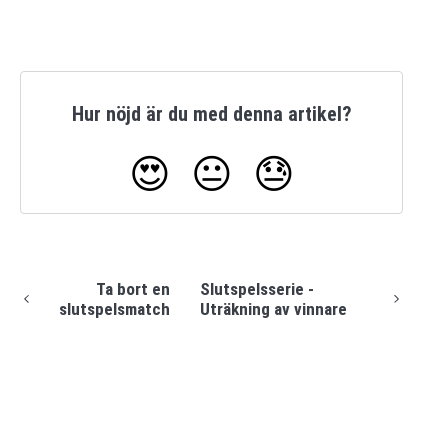
Hur nöjd är du med denna artikel?
😍
😐
😓
Ta bort en
Slutspelsserie -
slutspelsmatch
Uträkning av vinnare