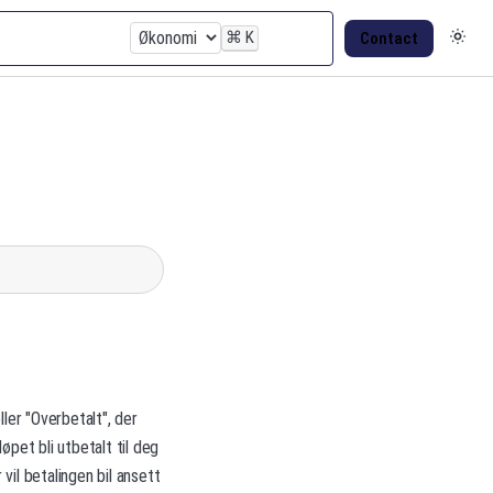
⌘
K
Contact
ller "Overbetalt", der
øpet bli utbetalt til deg
il betalingen bil ansett