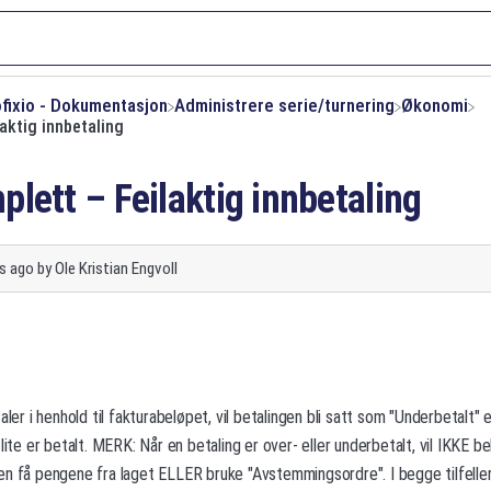
ofixio - Dokumentasjon
​Administrere serie/turnering
​Økonomi
aktig innbetaling
lett – Feilaktig innbetaling
s ago
by
Ole Kristian Engvoll
aler i henhold til fakturabeløpet, vil betalingen bli satt som "Underbetalt" e
lite er betalt. MERK: Når en betaling er over- eller underbetalt, vil IKKE bel
n få pengene fra laget ELLER bruke "Avstemmingsordre". I begge tilfeller v