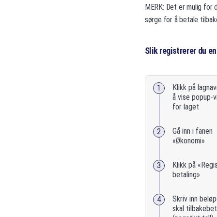
MERK: Det er mulig for 
sørge for å betale tilba
Slik registrerer du e
Klikk på lagnav
å vise popup-v
for laget
Gå inn i fanen
«Økonomi»
Klikk på «Regi
betaling»
Skriv inn belø
skal tilbakebe