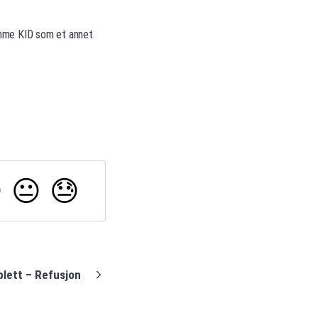
samme KID som et annet

😐
😓
lett – Refusjon