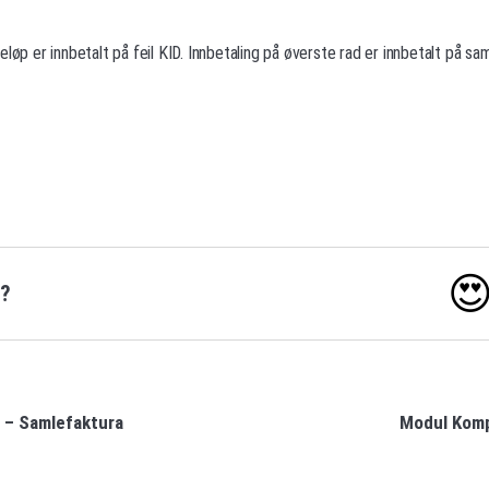
eløp er innbetalt på feil KID. Innbetaling på øverste rad er innbetalt på 

o?
 – Samlefaktura
Modul Komp