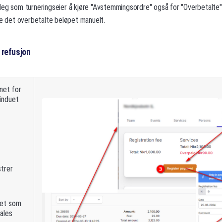
deg som turneringseier å kjøre "Avstemmingsordre" også for "Overbetalte"
ke det overbetalte beløpet manuelt.
n refusjon
net for
induet
strer
pet som
tales