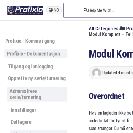
NO
All Categories
​Pr
Modul Komplett – Feil
Profixio - Komme i gang
Modul Komp
Profixio - Dokumentasjon
Tilgang og innlogging
Updated
4 month
Opprette ny serie/turnering
Administrere
Overordnet
serie/turnering
Innstillinger
Hvis en lagleder ikke bet
underbetalt betyr at for 
Deltagere
som arrangør. Du må ente