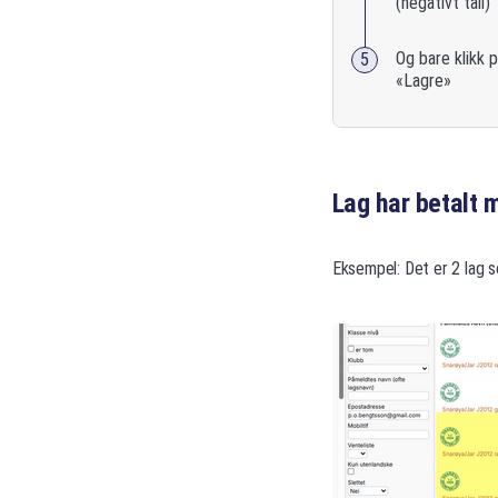
(negativt tall)
Og bare klikk 
«Lagre»
Lag har betalt 
Eksempel: Det er 2 lag so