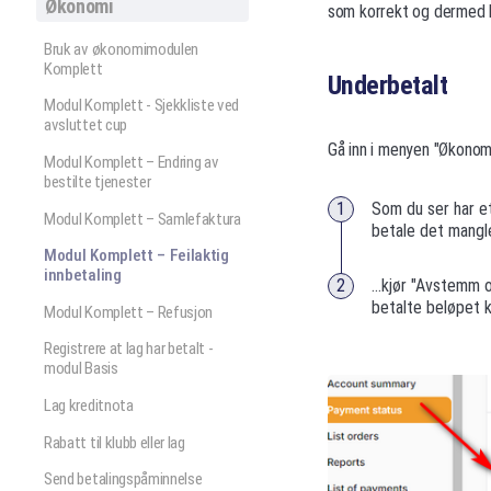
Økonomi
som korrekt og dermed bl
Bruk av økonomimodulen
Komplett
Underbetalt
Modul Komplett - Sjekkliste ved
avsluttet cup
Gå inn i menyen "Økonomi
Modul Komplett – Endring av
bestilte tjenester
Som du ser har et
Modul Komplett – Samlefaktura
betale det mangle
Modul Komplett – Feilaktig
innbetaling
...kjør "Avstemm 
betalte beløpet kla
Modul Komplett – Refusjon
Registrere at lag har betalt -
modul Basis
Lag kreditnota
Rabatt til klubb eller lag
Send betalingspåminnelse