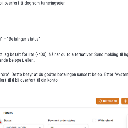
i overført til deg som turneringseier.
" – "Betalinger status"
t lag betalt for lite (-400). Nå har du to alternativer: Send melding til
nde beløpet, eller...
ordre". Dette betyr at du godtar betalingen uansett beløp. Etter "Avst
rt til å bli overført til din konto.