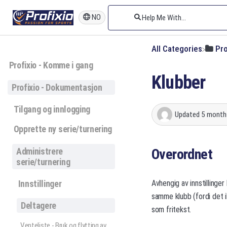
NO
All Categories
​Pr
Profixio - Komme i gang
Klubber
Profixio - Dokumentasjon
Tilgang og innlogging
Updated
5 month
Opprette ny serie/turnering
Administrere
Overordnet
serie/turnering
Innstillinger
Avhengig av innstillinger
samme klubb (fordi det ik
Deltagere
som fritekst.
Venteliste - Bruk og flytting av