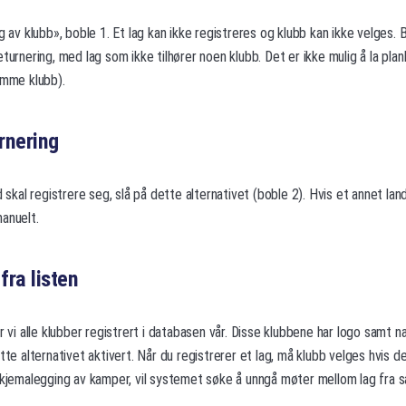
g av klubb», boble 1. Et lag kan ikke registreres og klubb kan ikke velges. 
eturnering, med lag som ikke tilhører noen klubb. Det er ikke mulig å la p
amme klubb).
rnering
d skal registrere seg, slå på dette alternativet (boble 2). Hvis et annet land
anuelt.
fra listen
r vi alle klubber registrert i databasen vår. Disse klubbene har logo samt n
tte alternativet aktivert. Når du registrerer et lag, må klubb velges hvis d
 skjemalegging av kamper, vil systemet søke å unngå møter mellom lag fra