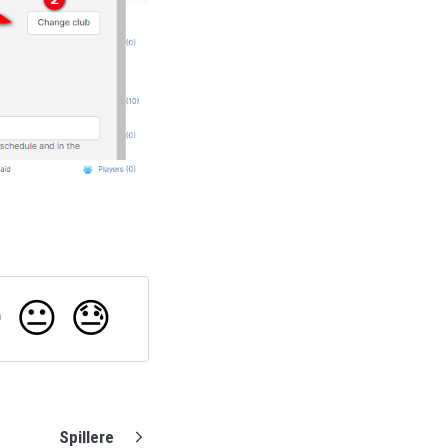

😐
😓
Spillere