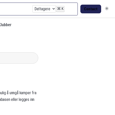
⌘
K
Contact
Klubber
 mulig å unngå kamper fra
abasen eller legges inn