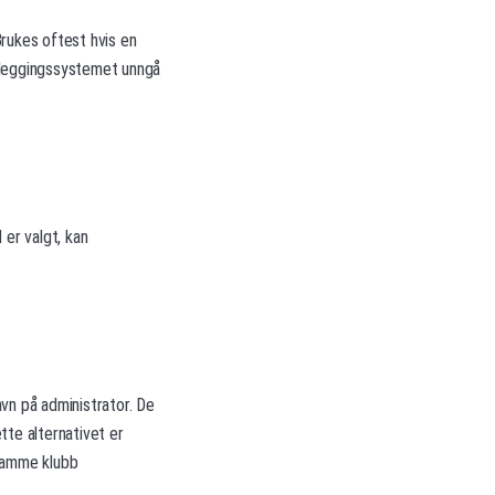
Brukes oftest hvis en
lanleggingssystemet unngå
 er valgt, kan
avn på administrator. De
ette alternativet er
 samme klubb