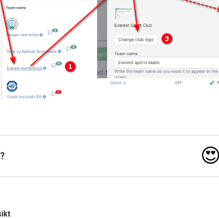

o?
sikt