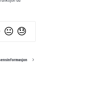
-funksjon du

😐
😓
sensinformasjon