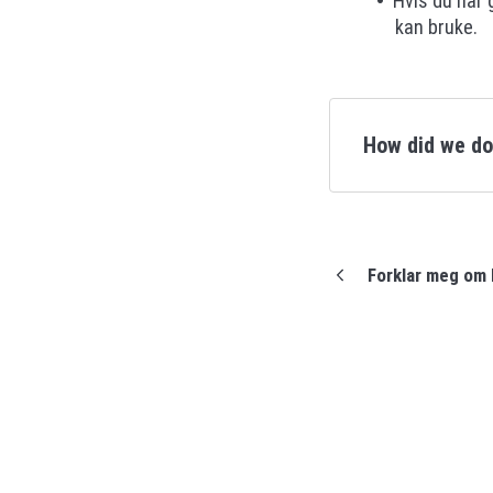
Hvis du har 
kan bruke.
How did we d
Forklar meg om P