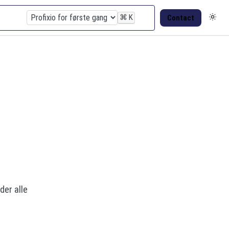
⌘
K
Contact
der alle