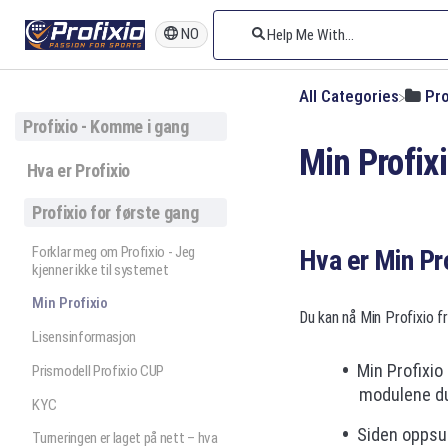
NO
All Categories
​Pr
Profixio - Komme i gang
Min Profix
Hva er Profixio
Profixio for første gang
Forklar meg om Profixio - Jeg
Hva er Min Pr
kjenner ikke til systemet
Min Profixio
Du kan nå Min Profixio f
Lisensinformasjon
Min Profixio
Prismodell Profixio CUP
modulene du 
KYC
Siden oppsum
Turneringen er laget på nett – hva