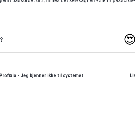
glemt passordet ditt, finnes det selvsagt en «Glemt passord»

o?
rofixio - Jeg kjenner ikke til systemet
Li