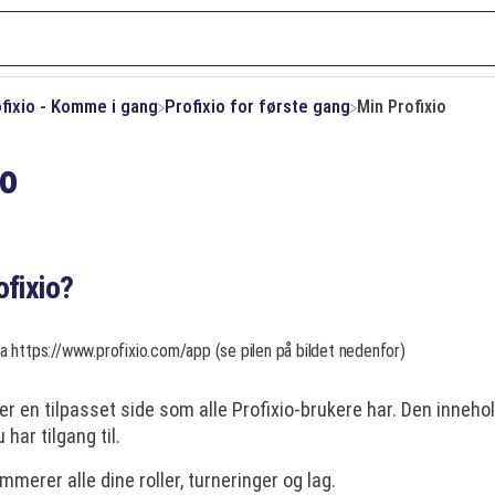
ofixio - Komme i gang
​Profixio for første gang
Min Profixio
io
ofixio?
ra https://www.profixio.com/app (se pilen på bildet nedenfor)
 er en tilpasset side som alle Profixio-brukere har. Den innehol
har tilgang til.
merer alle dine roller, turneringer og lag.