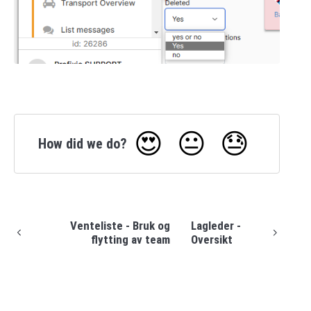
😍
😐
😓
How did we do?
Venteliste - Bruk og
Lagleder -
flytting av team
Oversikt