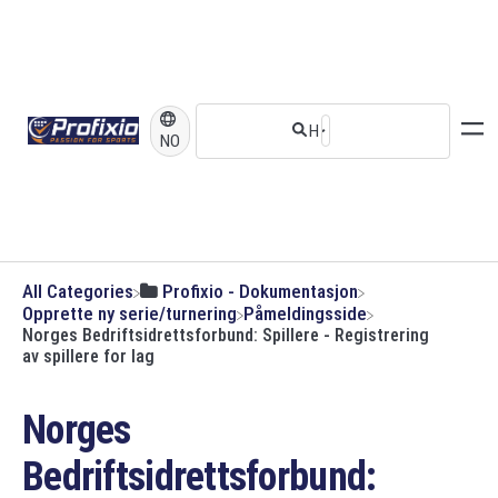
NO
All Categories
​Profixio - Dokumentasjon
​Opprette ny serie/turnering
​Påmeldingsside
Norges Bedriftsidrettsforbund: Spillere - Registrering
av spillere for lag
Norges
Bedriftsidrettsforbund: