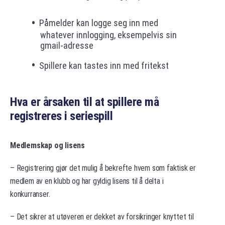
Påmelder kan logge seg inn med
whatever innlogging, eksempelvis sin
gmail-adresse
Spillere kan tastes inn med fritekst
Hva er årsaken til at spillere må
registreres i seriespill
Medlemskap og lisens
– Registrering gjør det mulig å bekrefte hvem som faktisk er
medlem av en klubb og har gyldig lisens til å delta i
konkurranser.
– Det sikrer at utøveren er dekket av forsikringer knyttet til