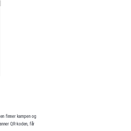
oren finner kampen og
anner QR-koden, får