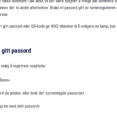
 rekke dommere i ulik alder, vil det være tungvint å tvinge alle dommere ti
finnes det to andre alternativer: Bruke et passord gitt av turneringseieren
orene.
gitt passord eller QR-kode gir IKKE tillatelse til å redigere en kamp, ​​kun t
 gitt passord
 mulig å registrere resultater
Basis»
ord du ønsker, eller bruk det systemlagde passordet
gg inn med delt passord»