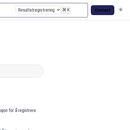
⌘
K
Contact
sjon for å registrere