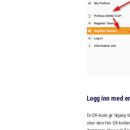
Logg inn med e
En QR-kode gir tilgang t
viser deretter QR-koden