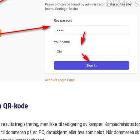
n QR-kode
il resultatregistrering, men ikke til redigering av kamper. Kampadministrat
 til dommeren på en PC, dataskjerm eller hva som helst. Når dommeren sk