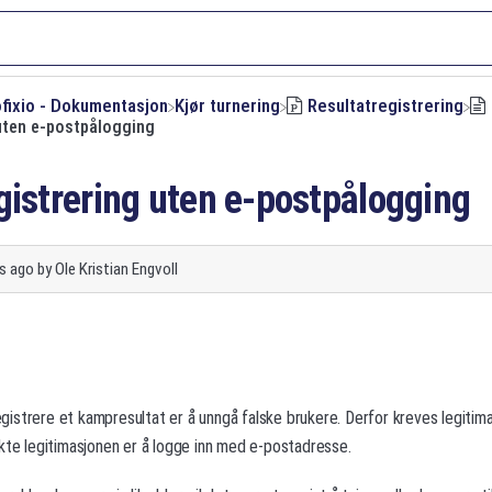
ofixio - Dokumentasjon
​Kjør turnering
​Resultatregistrering
uten e-postpålogging
gistrering uten e-postpålogging
s ago
by
Ole Kristian Engvoll
registrere et kampresultat er å unngå falske brukere. Derfor kreves legitima
kte legitimasjonen er å logge inn med e-postadresse.