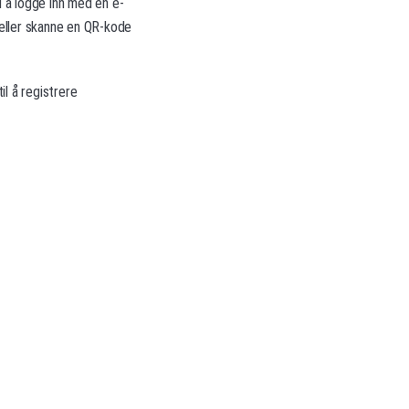
l å logge inn med en e-
 eller skanne en QR-kode
il å registrere