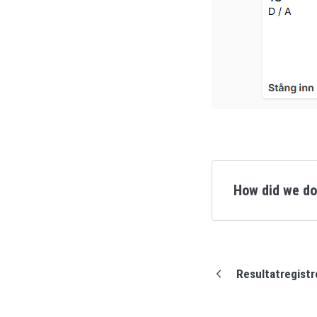
How did we d
Resultatregistre