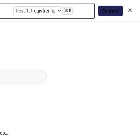
⌘
K
Contact
io....