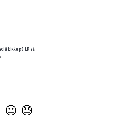
d å klikke på LR så
k.

😐
😓