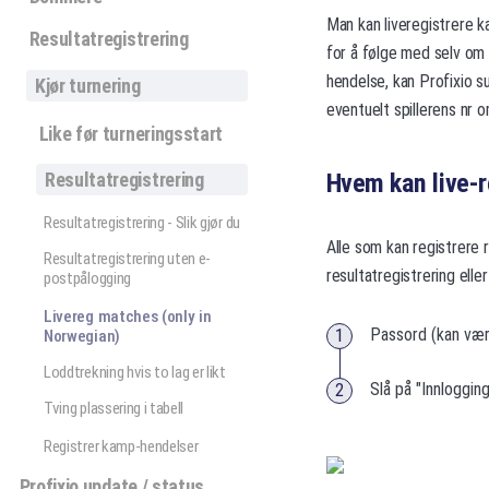
Man kan liveregistrere ka
Resultatregistrering
for å følge med selv om 
hendelse, kan Profixio s
Kjør turnering
eventuelt spillerens nr o
Like før turneringsstart
Hvem kan live-r
Resultatregistrering
Resultatregistrering - Slik gjør du
Alle som kan registrere 
Resultatregistrering uten e-
resultatregistrering elle
postpålogging
Livereg matches (only in
Passord (kan være
Norwegian)
Loddtrekning hvis to lag er likt
Slå på "Innloggin
Tving plassering i tabell
Registrer kamp-hendelser
Profixio update / status