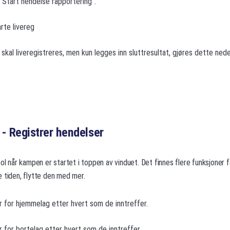
"Start hendelse rapportering".
arte livereg
skal liveregistreres, men kun legges inn sluttresultat, gjøres dette nede
 - Registrer hendelser
bol når kampen er startet i toppen av vinduet. Det finnes flere funksjoner f
 tiden, flytte den med mer.
r for hjemmelag etter hvert som de inntreffer.
r for bortelag etter hvert som de inntreffer.