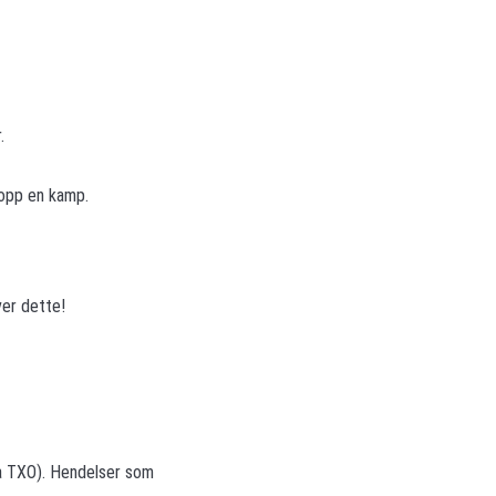
.
 opp en kamp.
ver dette!
ra TXO). Hendelser som