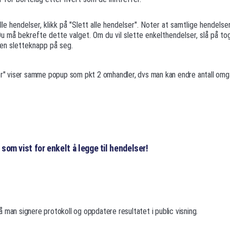
lle hendelser, klikk på "Slett alle hendelser". Noter at samtlige hendelser
 Du må bekrefte dette valget. Om du vil slette enkelthendelser, slå på to
 en sletteknapp på seg.
ger" viser samme popup som pkt 2 omhandler, dvs man kan endre antall om
 som vist for enkelt å legge til hendelser!
 man signere protokoll og oppdatere resultatet i public visning.