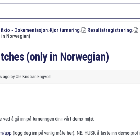
ofixio - Dokumentasjon
​Kjør turnering
​Resultatregistrering
 in Norwegian)
tches (only in Norwegian)
s ago
by
Ole Kristian Engvoll
 ved å gå inn på turneringen din i vårt demo-miljø:
om/app
(logg deg inn på vanlig måte her). NB: HUSK å taste inn
demo
.profix