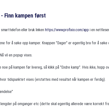
g - Finn kampen først
 smarttelefon eller bruk linken
https://www.profixio.com/app
i en nettleser
ene for å søke opp kamper. Knappen "Dager" er egentlig bra for å søke
Nå vil en popup vises.
e noe på kampen før livereg, så klikk på "Endre kamp". Hvis ikke, hopp o
hvor tidspunktet vises (erstattes med resultat når kampen er ferdig).
hendelse"
e lengder på omganger etc (dette skal egentlig allerede være korrekt f