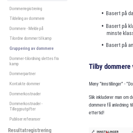
Dommerregistrering
Basert på da
Tildeling av dommere
Basert på k
Dommere - Melde på
minste klas
Tilordne dommer til kamp
Basert på an
Gruppering av dommere
Dommer-tilordning slettes fra
kamp
Tilby dommere 
Dommerpartner
Kontakte dommer
Meny "Innstillinger" - "
Dommerkostnader
Slik inkluderer man om do
Dommerkostnader -
dommere få anledning ti
Tilleggsutgifter
ettertid!
Publiser referanser
Resultatregistrering