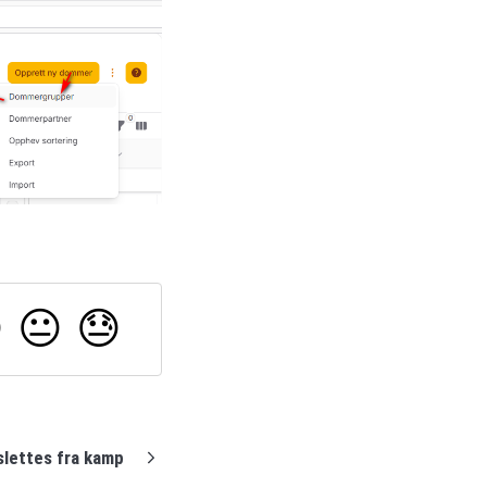

😐
😓
slettes fra kamp