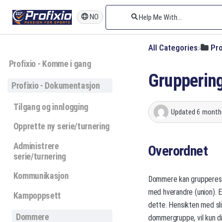
NO
All Categories
​Pr
Profixio - Komme i gang
Grupperin
Profixio - Dokumentasjon
Tilgang og innlogging
Updated
6 month
Opprette ny serie/turnering
Administrere
Overordnet
serie/turnering
Kommunikasjon
Dommere kan grupperes i
med hverandre (union). 
Kampoppsett
dette. Hensikten med sli
Dommere
dommergruppe, vil kun d