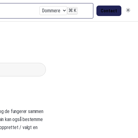
⌘
K
Contact
 og de fungerer sammen
dmin kan også bestemme
opprettet / valgt en