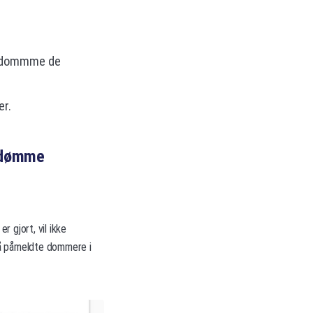
un dommme de
er.
e dømme
r gjort, vil ikke
på påmeldte dommere i