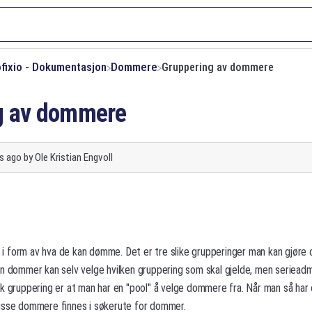
ofixio - Dokumentasjon
​Dommere
Gruppering av dommere
g av dommere
s ago
by
Ole Kristian Engvoll
 form av hva de kan dømme. Det er tre slike grupperinger man kan gjøre
En dommer kan selv velge hvilken gruppering som skal gjelde, men seriea
k gruppering er at man har en "pool" å velge dommere fra. Når man så har 
isse dommere finnes i søkerute for dommer.