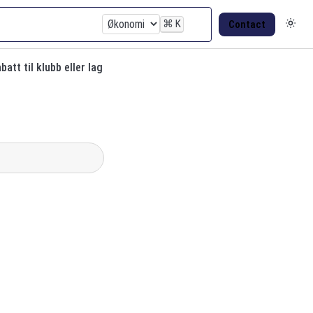
⌘
K
Contact
batt til klubb eller lag