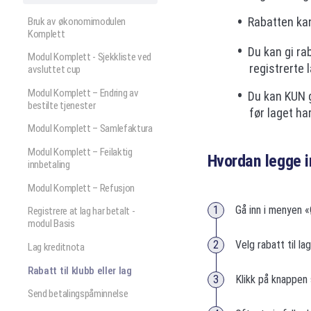
Rabatten kan 
Bruk av økonomimodulen
Komplett
Du kan gi rab
Modul Komplett - Sjekkliste ved
registrerte l
avsluttet cup
Modul Komplett – Endring av
Du kan KUN g
bestilte tjenester
før laget ha
Modul Komplett – Samlefaktura
Modul Komplett – Feilaktig
Hvordan legge i
innbetaling
Modul Komplett – Refusjon
Gå inn i menyen 
Registrere at lag har betalt -
modul Basis
Velg rabatt til la
Lag kreditnota
Rabatt til klubb eller lag
Klikk på knappen
Send betalingspåminnelse