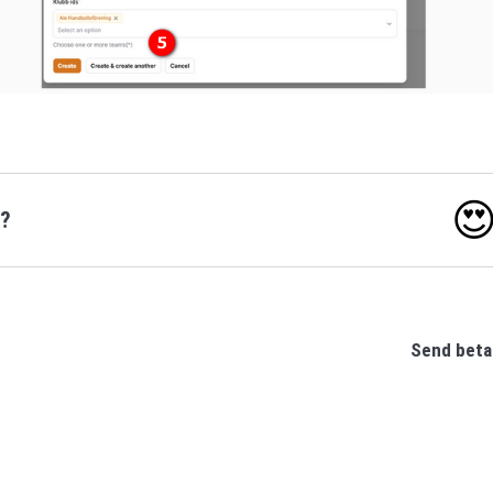

o?
Send beta