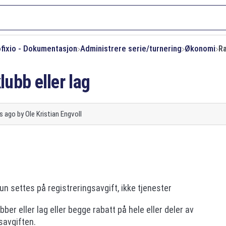
ofixio - Dokumentasjon
​Administrere serie/turnering
​Økonomi
Ra
klubb eller lag
s ago
by
Ole Kristian Engvoll
un settes på registreringsavgift, ikke tjenester
bber eller lag eller begge rabatt på hele eller deler av
savgiften.