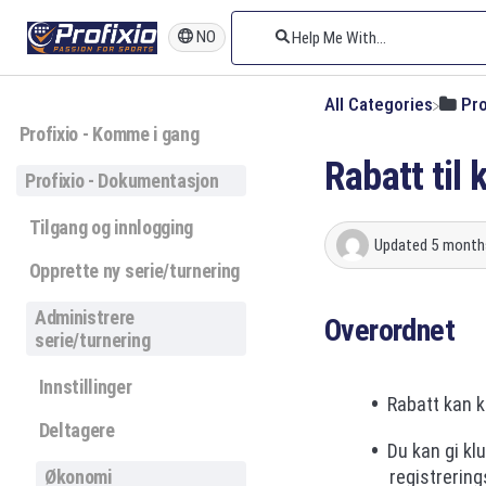
NO
All Categories
​Pr
Profixio - Komme i gang
Rabatt til 
Profixio - Dokumentasjon
Tilgang og innlogging
Updated
5 month
Opprette ny serie/turnering
Administrere
Overordnet
serie/turnering
Innstillinger
Rabatt kan k
Deltagere
Du kan gi klu
Økonomi
registrering