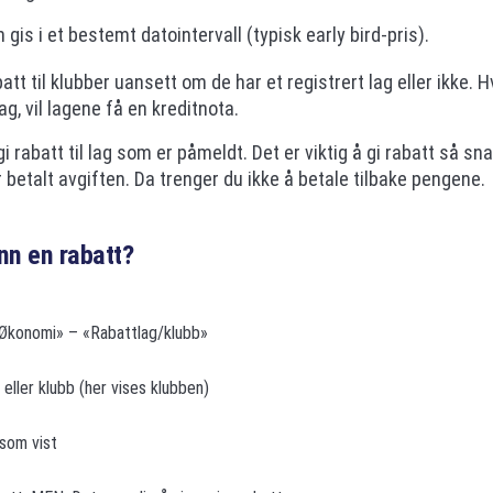
gis i et bestemt datointervall (typisk early bird-pris).
att til klubber uansett om de har et registrert lag eller ikke. H
ag, vil lagene få en kreditnota.
i rabatt til lag som er påmeldt. Det er viktig å gi rabatt så sn
r betalt avgiften. Da trenger du ikke å betale tilbake pengene.
nn en rabatt?
«Økonomi» – «Rabattlag/klubb»
g eller klubb (her vises klubben)
 som vist