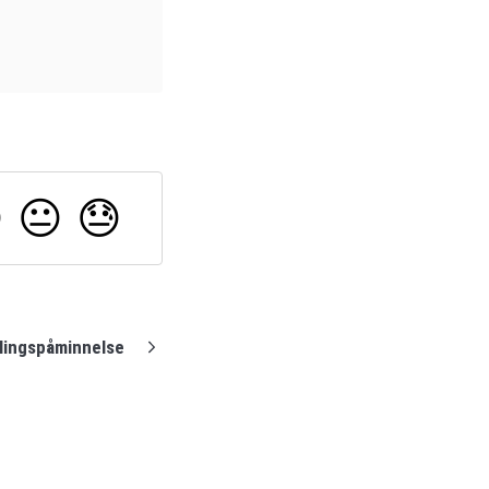

😐
😓
lingspåminnelse