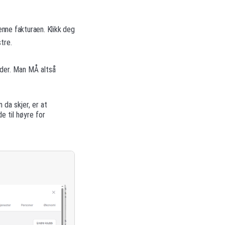
enne fakturaen. Klikk deg
tre.
eder. Man MÅ altså
 da skjer, er at
e til høyre for