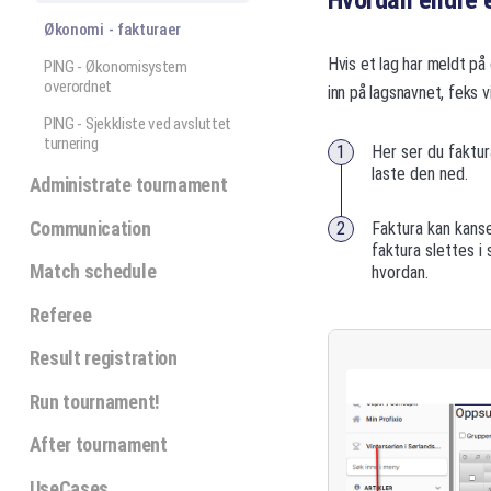
Hvordan endre 
Økonomi - fakturaer
Hvis et lag har meldt på 
PING - Økonomisystem
overordnet
inn på lagsnavnet, feks 
PING - Sjekkliste ved avsluttet
turnering
Her ser du faktur
laste den ned.
Administrate tournament
Communication
Faktura kan kansel
faktura slettes i
Match schedule
hvordan.
Referee
Result registration
Run tournament!
After tournament
UseCases