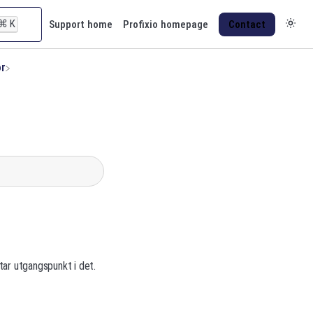
⌘
K
Support home
Profixio homepage
Contact
or
tar utgangspunkt i det.