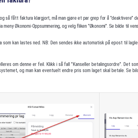
en faktura?
og så fått faktura klargjort, må man gjøre et par grep for å "deaktivere" d
via meny Økonomi-Oppsummering, og velg fliken "Økonomi". Se bilde til vens
a som kan lastes ned. NB: Den sendes ikke automatisk på epost til lagl
leres om denne er feil. Klikk i så fall "Kanseller betalingsordre". Det som
 systemet, og man kan eventuelt endre pris som laget skal betale. Se bild