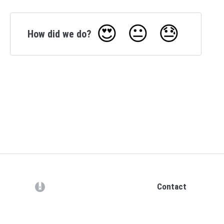
😍
😐
😓
How did we do?
(opens in a new tab)
Contact