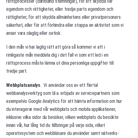
rättsprocesser (däribland stämningar), för att skydda vår
egendom och rättigheter, eller tredje parts egendom och
rättigheter, för att skydda allmänhetens eller privatpersoners
säkerhet, eller för att förhindra eller stoppa en aktivitet som vi
anser vara olaglig eller oetisk.
I den mån vi har laglig rätt att göra så kommer vi att i
rimligaste mån meddela dig i det fall vi som ett led i en
rättsprocess måste lämna ut dina personliga uppgifter till
tredje part.
Webbplatsanalys
. Vi använder oss av ett flertal
webbanalysverktyg som bl.a. erbjuds av servicepartners som
exempelvis Google Analytics för att hämta information om hur
du interagerar med vår webbplats och mobila applikationer,
inklusive vilka sidor du besöker, vilken webbplats du besökte
innan vår, hur lång tid du tillbringar på varje sida, vilket
operativsystem och webbläsare du använder samt nätverks-